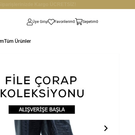
i Siparişlerinizde Kargo ÜCRETSİZ!
Üye Girişi
Favorilerim
0
Sepetim
0
im
Tüm Ürünler