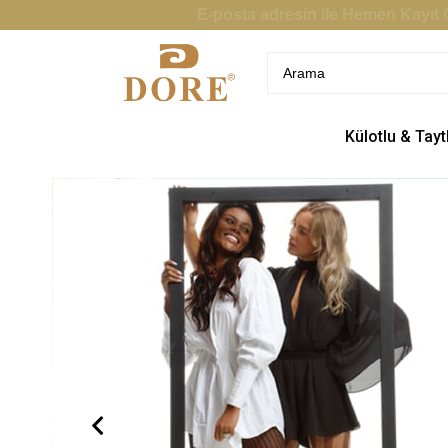
E-posta adresin ile Hemen Kayıt O
Külotlu & Tayt