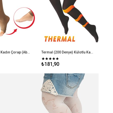
Pratik Külotlu Kadın Çorap (Abdest Çorabı)
Termal (200 Denye) Külotlu Kadın Çorap
★
★
★
★
★
₺181,90