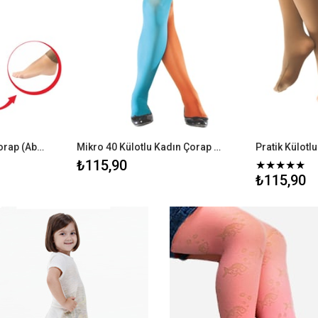
Pratik Külotlu Kadın Çorap (Abdest Çorabı) - Büyük Beden
Mikro 40 Külotlu Kadın Çorap - Büyük Beden
₺115,90
★
★
★
★
★
₺115,90