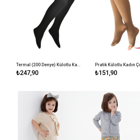
Termal (200 Denye) Külotlu Kadın Çorap - Büyük Beden
₺247,90
₺151,90