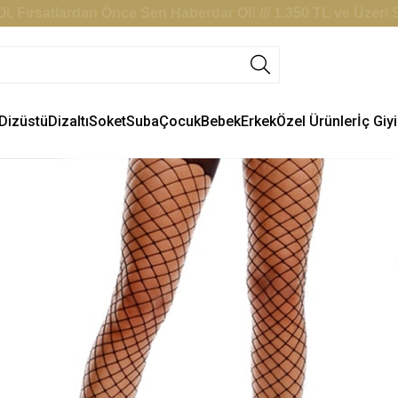
l, Fırsatlardan Önce Sen Haberdar Ol! /// 1.350 TL ve Üzer
Dizüstü
Dizaltı
Soket
Suba
Çocuk
Bebek
Erkek
Özel Ürünler
İç Giy