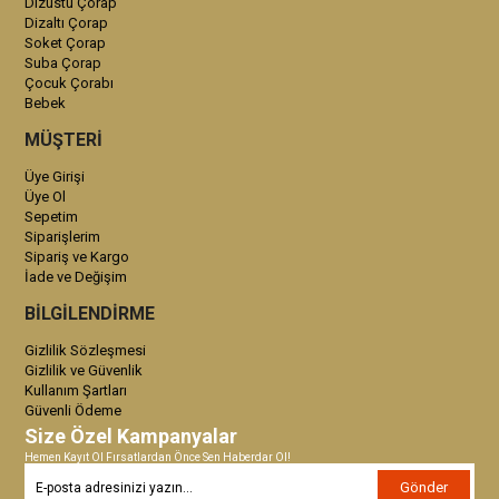
Dizüstü Çorap
Dizaltı Çorap
Soket Çorap
Suba Çorap
Çocuk Çorabı
Bebek
MÜŞTERİ
Üye Girişi
Üye Ol
Sepetim
Siparişlerim
Sipariş ve Kargo
İade ve Değişim
BİLGİLENDİRME
Gizlilik Sözleşmesi
Gizlilik ve Güvenlik
Kullanım Şartları
Güvenli Ödeme
Size Özel Kampanyalar
Hemen Kayıt Ol Fırsatlardan Önce Sen Haberdar Ol!
Gönder