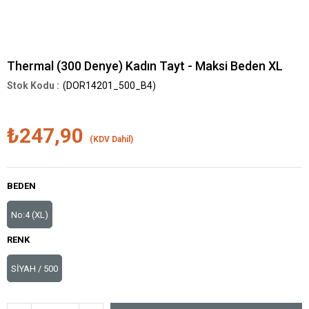
Thermal (300 Denye) Kadın Tayt - Maksi Beden XL
(DOR14201_500_B4)
₺247,90
(KDV Dahil)
BEDEN
No:4 (XL)
RENK
SİYAH / 500