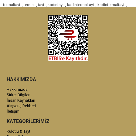
termaltayt
,
termal
,
tayt
,
kadıntayt
,
kadıntermaltayt
,
kadintermaltayt
,
HAKKIMIZDA
Hakkımızda
Şirket Bilgileri
İnsan Kaynakları
Alışveriş Rehberi
İletişim
KATEGORİLERİMİZ
Külotlu & Tayt